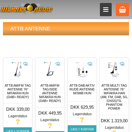
ATTB ANTENNE
ATTB AM/FM TAG
ATTB AM/FM
ATTB DAB AKTIV
ATTB MULTI TAG
ANTENNE 76°
TAG/SIDE
RUDE ANTENNE
ANTENNE 76°
M/FAKRA HUN
ANTENNE
M/SMB HUN
M/FAKRA HAN
(DAB+ READY)
M/FAKRA HUN
(AM, FM, DAB, 5G,
(DAB+ READY)
GNSS)TIL
PHANTOM
DKK 629,95
DKK 339,00
POWER
DKK 449,95
Lagerstatus
Lagerstatus
Lagerstatus
DKK 1.319,00
Lagerstatus