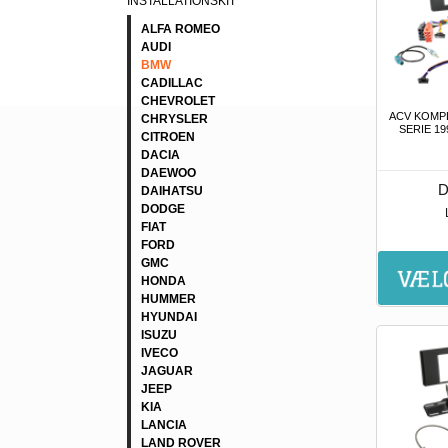
INSTALLATIONSKIT
ALFA ROMEO
AUDI
BMW
CADILLAC
CHEVROLET
ACV KOMPL
CHRYSLER
SERIE 19
CITROEN
DACIA
DAEWOO
D
DAIHATSU
DODGE
FIAT
FORD
GMC
HONDA
HUMMER
HYUNDAI
ISUZU
IVECO
JAGUAR
JEEP
KIA
LANCIA
LAND ROVER