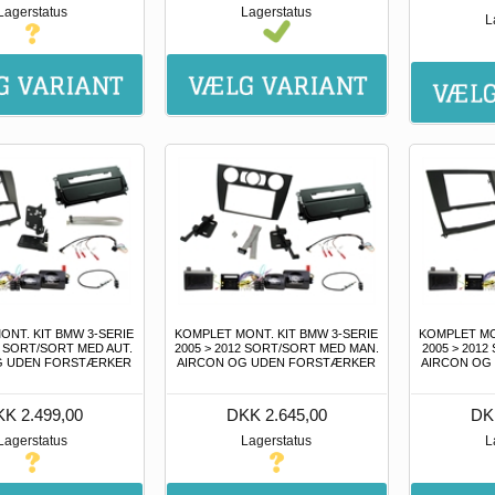
Lagerstatus
Lagerstatus
L
ONT. KIT BMW 3-SERIE
KOMPLET MONT. KIT BMW 3-SERIE
KOMPLET MO
2 SORT/SORT MED AUT.
2005 > 2012 SORT/SORT MED MAN.
2005 > 2012
G UDEN FORSTÆRKER
AIRCON OG UDEN FORSTÆRKER
AIRCON OG
K 2.499,00
DKK 2.645,00
DK
Lagerstatus
Lagerstatus
L