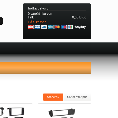
Indkøbskurv
0 vare(r) i kurven
I alt:
0,00 DKK
Gå til kassen
Alfabetisk
Sorter efter pris