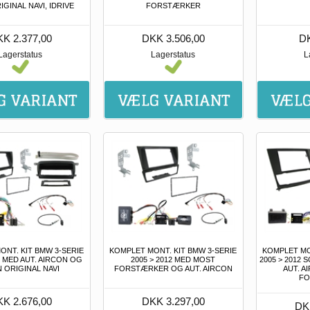
GINAL NAVI, IDRIVE
FORSTÆRKER
K 2.377,00
DKK 3.506,00
DK
Lagerstatus
Lagerstatus
L
ONT. KIT BMW 3-SERIE
KOMPLET MONT. KIT BMW 3-SERIE
KOMPLET MO
2 MED AUT. AIRCON OG
2005 > 2012 MED MOST
2005 > 2012
 ORIGINAL NAVI
FORSTÆRKER OG AUT. AIRCON
AUT. 
FO
K 2.676,00
DKK 3.297,00
DK