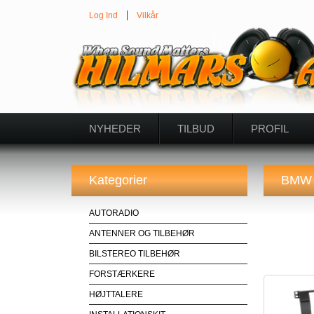
Log Ind
Vilkår
NYHEDER
TILBUD
PROFIL
Kategorier
BMW
AUTORADIO
ANTENNER OG TILBEHØR
BILSTEREO TILBEHØR
FORSTÆRKERE
HØJTTALERE