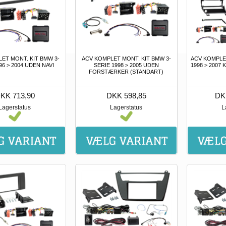
ET MONT. KIT BMW 3-
ACV KOMPLET MONT. KIT BMW 3-
ACV KOMPLE
96 > 2004 UDEN NAVI
SERIE 1998 > 2005 UDEN
1998 > 200
FORSTÆRKER (STANDART)
KK 713,90
DKK 598,85
DK
Lagerstatus
Lagerstatus
L