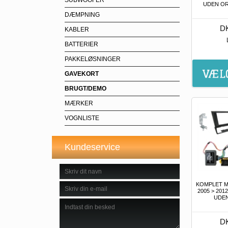
SUBWOOFER
UDEN ORI
DÆMPNING
DK
KABLER
BATTERIER
PAKKELØSNINGER
GAVEKORT
BRUGT/DEMO
MÆRKER
VOGNLISTE
Kundeservice
KOMPLET M
2005 > 201
UDEN
DK